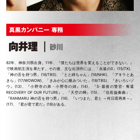
82年、神奈川県出身。11年、『僕たちは世界を変えることができない。』
で映画初主演を果たす。その後、主な出演作には、「永遠の0」(15/TX)、
「神の舌を持つ男」(16/TBS)、「とと姉ちゃん」(16/NHK)、「アキラとあ
きら」(17/WOWOW)、「きみが心に棲みついた」(18/TBS)、『きいろいゾ
ウ』(13)、『小野寺の弟・小野寺の姉』(14)、『S-最後の警官- 奪還
RECOVERY OF OUR FUTURE』、『天空の蜂』(15)、『信長協奏曲』、
『RANMARU 神の舌を持つ男』(16)、『いつまた、君と ～何日君再来～』
(17)、『君が君で君だ』(18)がある。